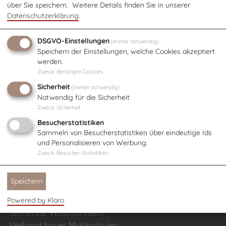
über Sie speichern.
Weitere Details finden Sie in unserer
Datenschutzerklärung
.
Unser A-Z Leitfaden für Eltern
DSGVO-Einstellungen
(immer notwendig)
Speichern der Einstellungen, welche Cookies akzeptiert
Damit Sie und Ihr Kind den bestmöglichen Start
werden.
bei uns haben, haben wir die wichtigsten
Zweck
:
Benötigte Cookies
Informationen rund um den Musikschulalltag
Sicherheit
(immer notwendig)
Notwendig für die Sicherheit
übersichtlich von A bis Z zusammengestellt. Ob
Zweck
:
Sicherheit
Anmeldung, Instrumentenausleihe oder Vorspiele
Besucherstatistiken
- hier finden Sie Antworten auf viele Fragen auf
Sammeln von Besucherstatistiken über eindeutige Ids
einen Blick:
und Personalisieren von Werbung.
Zweck
:
Besucher-Statistiken
A-Z für Eltern
Speichern
Powered by Klaro
Gemeinde Veitshöchheim
Verband bayer. Musikschulen